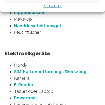
Wachs, Gel oder Haarspray
Cookie Policy
Lippenbalsam
Make-up
Handdesinfektionsgel
Feuchttücher
Elektronikgeräte
Handy
SIM-Kartenentfernungs-Werkzeug
Kamera
E-Reader
Tablet oder Laptop
Powerbank
Ladegeräte und Batterien