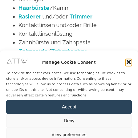
Haarbürste
/Kamm
Rasierer
und/oder
Trimmer
Kontaktlinsen und/oder Brille
Kontaktlinsenlösung
Zahnbürste und Zahnpasta
Zahnseide
/
Zahnstocher
Nagelknipser
und/oder
Nagelscheren
Manage Cookie Consent
Pinzette
To provide the best experiences, we use technologies like cookies to
Sonnencreme
store and/or access device information. Consenting to these
technologies will allow us to process data such as browsing behavior or
After Sun
unique IDs on this site. Not consenting or withdrawing consent, may
Tagescreme
/
Nachtcreme
adversely affect certain features and functions.
Tampons/Damenbinden
Accept
Entsorgungsbeutel für
Damenhygieneartikel
Deny
Verhütungspillen
View preferences
Kondome