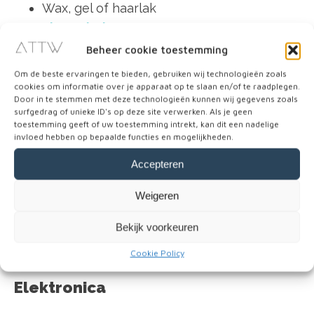
Wax, gel of haarlak
Lippenbalsum
Make-up
Beheer cookie toestemming
Handdesinfectiegel
Om de beste ervaringen te bieden, gebruiken wij technologieën zoals
Vochtige doekjes
cookies om informatie over je apparaat op te slaan en/of te raadplegen.
Door in te stemmen met deze technologieën kunnen wij gegevens zoals
surfgedrag of unieke ID's op deze site verwerken. Als je geen
Let op: In Azië zijn tampons lastiger verkrijgbaar
toestemming geeft of uw toestemming intrekt, kan dit een nadelige
dan maandverband. In Singapore kun je wel
invloed hebben op bepaalde functies en mogelijkheden.
tampons vinden, maar houd er rekening mee
Accepteren
dat er weinig keuze is en de prijs hoog ligt. Wij
Weigeren
raden aan om vanuit Nederland voldoende
tampons mee te nemen als je op reis naar Azië
Bekijk voorkeuren
gaat.
Cookie Policy
Elektronica