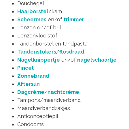
Douchegel
Haarborstel
/kam
Scheermes
en/of
trimmer
Lenzen en/of bril
Lenzenvloeistof
Tandenborstel en tandpasta
Tandenstokers
/
flosdraad
Nagelknippertje
en/of
nagelschaartje
Pincet
Zonnebrand
Aftersun
Dagcrème
/
nachtcrème
Tampons/maandverband
Maandverbandzakjes
Anticonceptiepil
Condooms