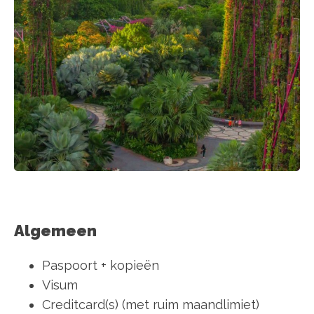
Algemeen
Paspoort + kopieën
Visum
Creditcard(s) (met ruim maandlimiet)