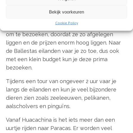
eilanden worden ook wel ‘
Galàpagos de los
pobres’
genoemd, wat ‘
Galapagos van de
Bekijk voorkeuren
armen
’ betekent. Hiermee wordt bedoeld dat
Cookie Policy
de Galapagos eilanden in Ecuador erg duur zijn
om te bezoeken, doordat ze zo afgelegen
liggen en de prijzen enorm hoog liggen. Naar
de Ballestas eilanden vaar je zo toe, dus ook
met een klein budget kun je deze prima
bezoeken.
Tijdens een tour van ongeveer 2 uur vaar je
langs de eilanden en kun je veel bijzondere
dieren zien zoals zeeleeuwen, pelikanen,
aalscholvers en pinguïns.
Vanaf Huacachina is het iets meer dan een
uurtje rijden naar Paracas. Er worden veel