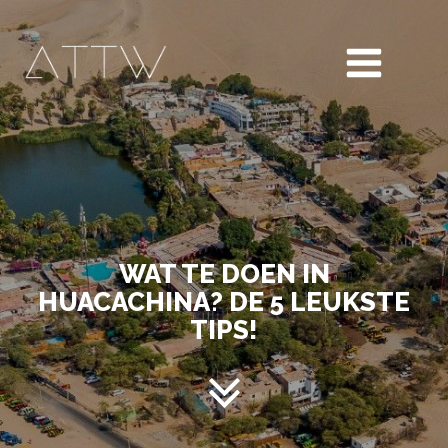
WAT TE DOEN IN
HUACACHINA? DE 5 LEUKSTE
TIPS!