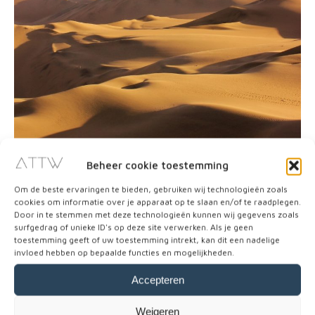
Beheer cookie toestemming
Om de beste ervaringen te bieden, gebruiken wij technologieën zoals
cookies om informatie over je apparaat op te slaan en/of te raadplegen.
Door in te stemmen met deze technologieën kunnen wij gegevens zoals
3. Bezoek de Ballestas eilanden
surfgedrag of unieke ID's op deze site verwerken. Als je geen
toestemming geeft of uw toestemming intrekt, kan dit een nadelige
(Paracas National Park)
invloed hebben op bepaalde functies en mogelijkheden.
Vlak voor de kust van Peru, bij het dorpje
Accepteren
Paracas
, liggen de
Ballestas eilanden
. Deze
Weigeren