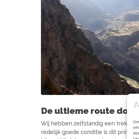
De ultieme route door
Om 
Wij hebben zelfstandig een trekkin
inf
redelijk goede conditie is dit prima
dez
ver