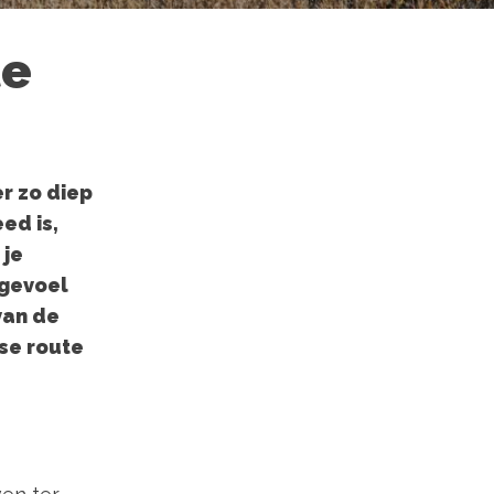
te
r zo diep
ed is,
 je
 gevoel
van de
gse route