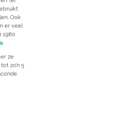
ven ter
ebruikt
len. Ook
 er veel
n 1980
a
.
er ze
tot zo’n 5
aconde.