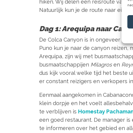
hiken. Wij delen een reisroute van vi
nad
Natuurlijk kun je de route naar eige
Dag 1: Arequipa naar Cab
De Colca Canyon is in ongeveer 5 uu
Puno kun je naar de canyon reizen, ma
Arequipa, zijn wij met busmaatschap
busmaatschappijen
Milagros
en
Rey
dus kijk vooral welke tijd het beste
er constant reizigers en verkopers i
Eenmaal aangekomen in Cabanaconde, 
klein dorpje en het voelt allesbeha
te verblijven is
Homestay Pachama
een goed restaurant. De manager is 
te informeren over het gebied en all