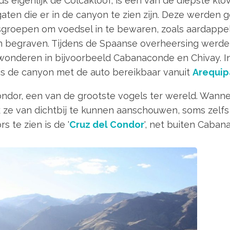
s eigenlijk de Colcakloof, is een van de diepste klo
gaten die er in de canyon te zien zijn. Deze werden g
gsgroepen om voedsel in te bewaren, zoals aardappe
 begraven. Tijdens de Spaanse overheersing werden
wonderen in bijvoorbeeld Cabanaconde en Chivay. I
s de canyon met de auto bereikbaar vanuit
Arequip
dor, een van de grootste vogels ter wereld. Wanne
k ze van dichtbij te kunnen aanschouwen, soms zelfs 
 te zien is de '
Cruz del Condor
', net buiten Caban