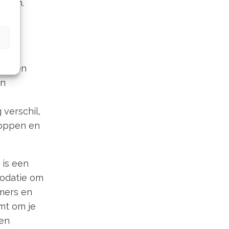
anyon.
sco
en
in
 verschil,
toppen en
 is een
modatie om
amers en
mt om je
een