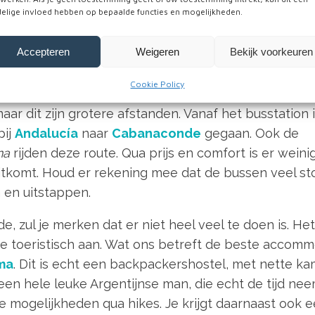
jf dagen, inclusief het reizen van en naar de Colca C
elige invloed hebben op bepaalde functies en mogelijkheden.
n wens aanpassen.
Accepteren
Weigeren
Bekijk voorkeuren
anaconde
Cookie Policy
r te bereiken vanaf de stad Arequipa. Ook vanuit
Cu
ar dit zijn grotere afstanden. Vanaf het busstation 
pij
Andalucía
naar
Cabanaconde
gegaan. Ook de
na
rijden deze route. Qua prijs en comfort is er weinig
 uitkomt. Houd er rekening mee dat de bussen veel s
n en uitstappen.
zul je merken dat er niet heel veel te doen is. Het
lve toeristisch aan. Wat ons betreft de beste accom
ma
. Dit is echt een backpackershostel, met nette k
een hele leuke Argentijnse man, die echt de tijd nee
e mogelijkheden qua hikes. Je krijgt daarnaast ook 