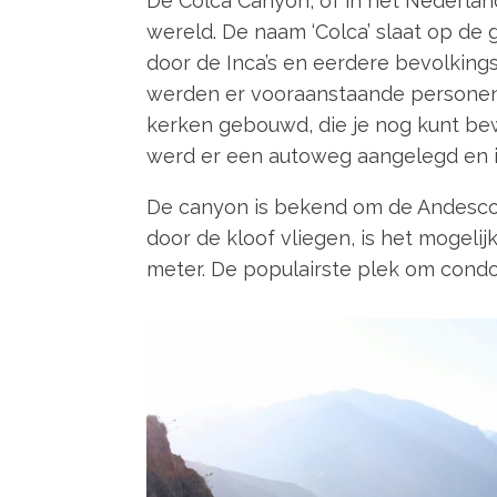
De Colca Canyon, of in het Nederland
wereld. De naam ‘Colca’ slaat op de 
door de Inca’s en eerdere bevolkin
werden er vooraanstaande personen
kerken gebouwd, die je nog kunt be
werd er een autoweg aangelegd en i
De canyon is bekend om de Andescon
door de kloof vliegen, is het mogelij
meter. De populairste plek om condors